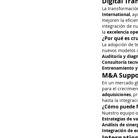
Digital Tr
La transformación
International
, a
mejoren la eficie
integración de n
la
excelencia ope
¿Por qué es cr
La adopción de te
nuevos modelos d
Auditoría y diagn
Consultoría tecn
Entrenamiento y 
M&A Suppor
En un mercado gl
para el crecimie
adquisiciones
, p
hasta la integrac
¿Cómo puede M
Nuestro equipo o
Estrategias de v
Análisis de siner
Integración de e
Internatio