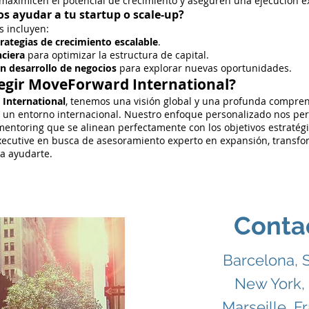
maximicen el potencial de crecimiento y aseguren una ejecución ex
 ayudar a tu startup o scale-up?
s incluyen:
trategias de crecimiento escalable
.
nciera
para optimizar la estructura de capital.
n desarrollo de negocios
para explorar nuevas oportunidades.
legir MoveForward International?
International
, tenemos una visión global y una profunda compren
 un entorno internacional. Nuestro enfoque personalizado nos per
mentoring que se alinean perfectamente con los objetivos estratégi
executive en busca de asesoramiento experto en expansión, transfo
a ayudarte.
Conta
Barcelona, 
New York,
Marseille, F