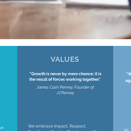
VALUES
"Growth is never by mere chance; it is
"W
the result of forces working together."
ag
d
James Cash Penney, Founder of
JCPenney
We embrace Impact, Respect,
ve
All