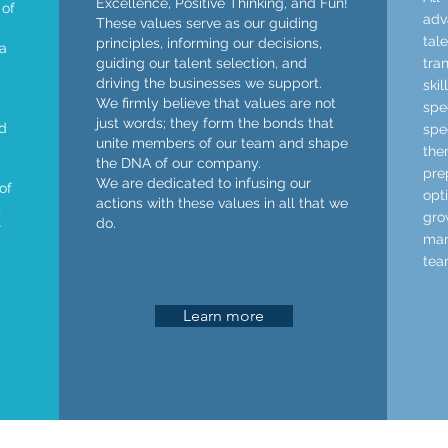
Excellence, Positive Thinking, and Fun!
 of
adv
These values serve as our guiding
tal
principles, informing our decisions,
 a
guiding our talent selection, and
tra
driving the businesses we support.
ski
We firmly believe that values are not
sp
just words; they form the bonds that
d
spe
unite members of our team and shape
th
the DNA of our company.
pre
We are dedicated to infusing our
of
op
actions with these values in all that we
s
gr
do.
r
man
tea
Learn more