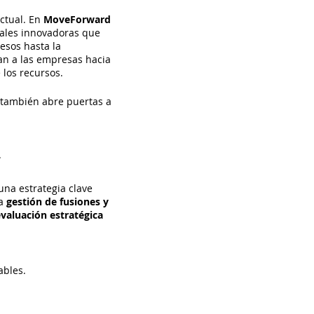
actual. En
MoveForward
tales innovadoras que
esos hasta la
n a las empresas hacia
 los recursos.
e también abre puertas a
.
una estrategia clave
la
gestión de fusiones y
valuación estratégica
ables.