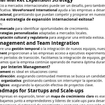
cio a mercados internacionales puede ser un desafío, pero tambi
ficativa.
MoveForward International
ayuda a las empresas a desar
acional
, garantizando que puedan competir y prosperar en nuevo
na estrategia de expansión internacional exitosa?
n:
e mercado
para identificar oportunidades de crecimiento.
trategias personalizadas
adaptadas a mercados locales.
ptación cultural y regulatoria
para asegurar una entrada exitosa.
nagement and Team Integration
ere una
gestión temporal
o la integración de nuevos equipos, nues
ment
proporcionan a las empresas acceso a ejecutivos experiment
n períodos de transición. Facilitamos la integración de equipos, 
tizamos que la empresa continúe operando de manera óptima duran
r por Interim Management?
gement
es ideal en situaciones como:
 dirección
: asegurando continuidad mientras se busca un candida
 organizativa
: gestionando cambios sin interrumpir la operación.
égicos
: asegurando la ejecución efectiva de proyectos clave.
dmaps for Startups and Scale-ups
empresas en expansión, tener un
mapa de crecimiento claro
es ese
rabajamos junto a emprendedores y líderes de scale-ups para desar