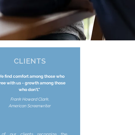
CLIENTS
e find comfort among those who
ree with us - growth among those
who don't."
Frank Howard Clark,
American Screenwriter
 of our clients recognize the