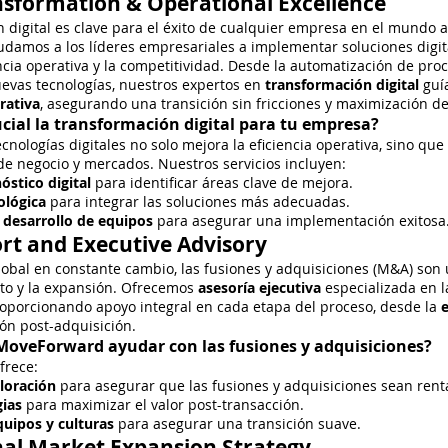
ansformation & Operational Excellence
 digital es clave para el éxito de cualquier empresa en el mundo 
yudamos a los líderes empresariales a implementar soluciones digi
ncia operativa y la competitividad. Desde la automatización de proc
uevas tecnologías, nuestros expertos en
transformación digital
guía
rativa
, asegurando una transición sin fricciones y maximización de
ucial la transformación digital para tu empresa?
cnologías digitales no solo mejora la eficiencia operativa, sino qu
e negocio y mercados. Nuestros servicios incluyen:
óstico digital
para identificar áreas clave de mejora.
ológica
para integrar las soluciones más adecuadas.
desarrollo de equipos
para asegurar una implementación exitosa
t and Executive Advisory
obal en constante cambio, las fusiones y adquisiciones (M&A) son 
nto y la expansión. Ofrecemos
asesoría ejecutiva
especializada en 
roporcionando apoyo integral en cada etapa del proceso, desde la
e
ión post-adquisición.
oveForward ayudar con las fusiones y adquisiciones?
frece:
aloración
para asegurar que las fusiones y adquisiciones sean rent
gias
para maximizar el valor post-transacción.
quipos y culturas
para asegurar una transición suave.
nal Market Expansion Strategy