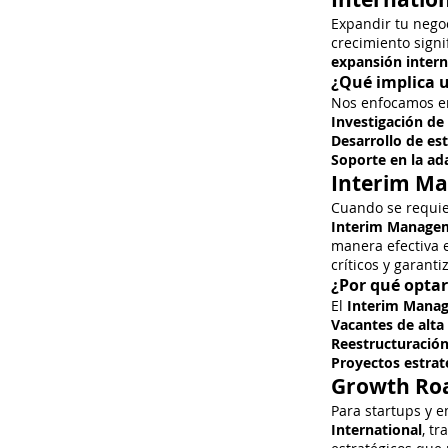
Expandir tu nego
crecimiento signi
expansión intern
¿Qué implica u
Nos enfocamos e
Investigación d
Desarrollo de es
Soporte en la ada
Interim Ma
Cuando se requi
Interim Manage
manera efectiva e
críticos y garan
¿Por qué opta
El
Interim Mana
Vacantes de alta
Reestructuración
Proyectos estrat
Growth Roa
Para startups y 
International
, t