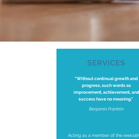
SERVICES
"Without continual growth and
progress, such words as
improvement, achievement, an
success have no meaning."
Benjamin Franklin
Acting as a member of the executi