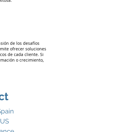
itosa.
sión de los desafíos
mite ofrecer soluciones
cos de cada cliente. Si
rmación o crecimiento,
ct
Spain
 US
rance